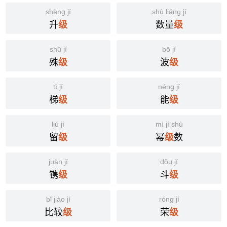
shēng jí
shù liáng jí
升
数量
级
级
shū jí
bō jí
殊
波
级
级
tī jí
néng jí
梯
能
级
级
liú jí
mì jí shù
留
幂
数
级
级
juān jí
dǒu jí
镌
斗
级
级
bǐ jiào jí
róng jí
比较
荣
级
级