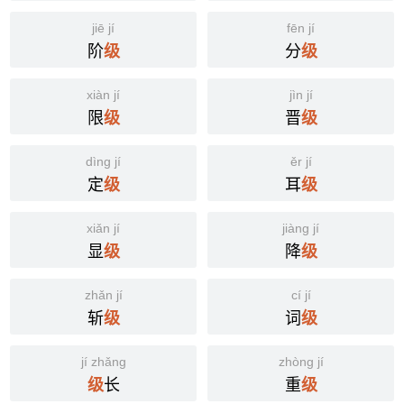
jiē jí
fēn jí
阶
分
级
级
xiàn jí
jìn jí
限
晋
级
级
dìng jí
ěr jí
定
耳
级
级
xiǎn jí
jiàng jí
显
降
级
级
zhǎn jí
cí jí
斩
词
级
级
jí zhǎng
zhòng jí
长
重
级
级