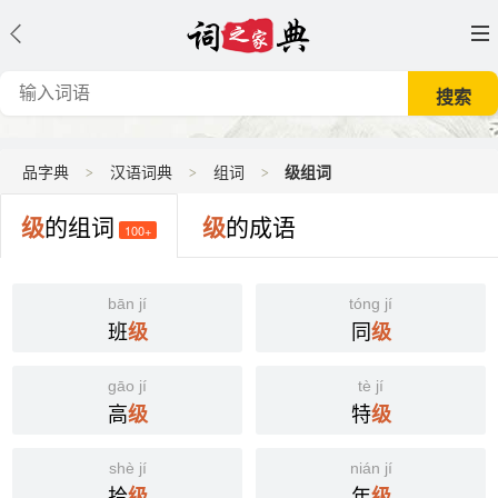
品字典
汉语词典
组词
级组词
级
的组词
级
的成语
100+
bān jí
tóng jí
班
同
级
级
gāo jí
tè jí
高
特
级
级
shè jí
nián jí
拾
年
级
级