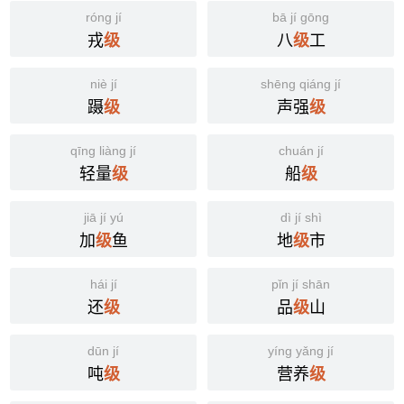
róng jí
bā jí gōng
戎
八
工
级
级
niè jí
shēng qiáng jí
蹑
声强
级
级
qīng liàng jí
chuán jí
轻量
船
级
级
jiā jí yú
dì jí shì
加
鱼
地
市
级
级
hái jí
pǐn jí shān
还
品
山
级
级
dūn jí
yíng yǎng jí
吨
营养
级
级