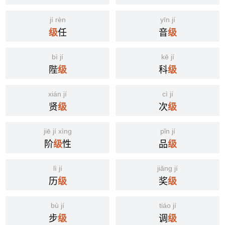
jí rèn
yīn jí
任
音
级
级
bì jí
kē jí
陛
科
级
级
xián jí
cì jí
贤
次
级
级
jiē jí xìng
pǐn jí
阶
性
品
级
级
lì jí
jiǎng jí
历
奖
级
级
bù jí
tiáo jí
步
调
级
级