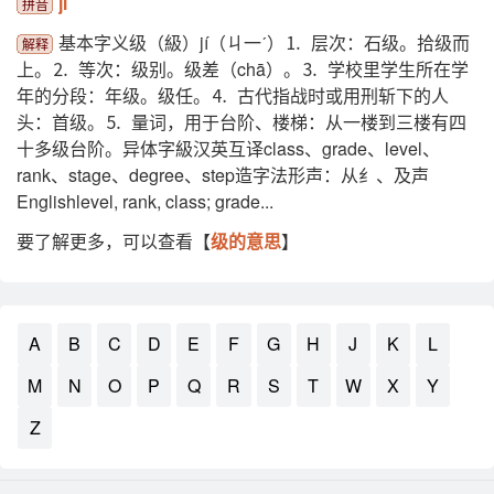
jí
拼音
基本字义级（級）jí（ㄐ一ˊ）⒈ 层次：石级。拾级而
解释
上。⒉ 等次：级别。级差（chā）。⒊ 学校里学生所在学
年的分段：年级。级任。⒋ 古代指战时或用刑斩下的人
头：首级。⒌ 量词，用于台阶、楼梯：从一楼到三楼有四
十多级台阶。异体字級汉英互译class、grade、level、
rank、stage、degree、step造字法形声：从纟、及声
Englishlevel, rank, class; grade...
要了解更多，可以查看【
级的意思
】
A
B
C
D
E
F
G
H
J
K
L
M
N
O
P
Q
R
S
T
W
X
Y
Z