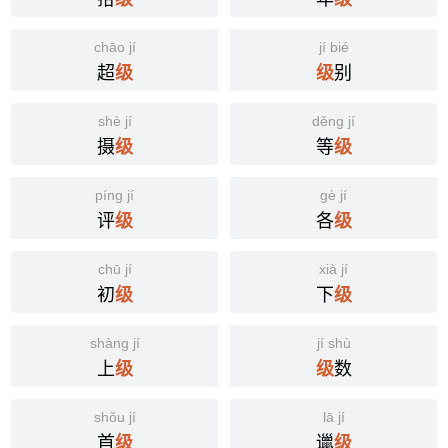
chāo jí
jí bié
超
别
级
级
shè jí
děng jí
摄
等
级
级
píng jí
gè jí
评
各
级
级
chū jí
xià jí
初
下
级
级
shàng jí
jí shù
上
数
级
级
shǒu jí
lā jí
首
邋
级
级